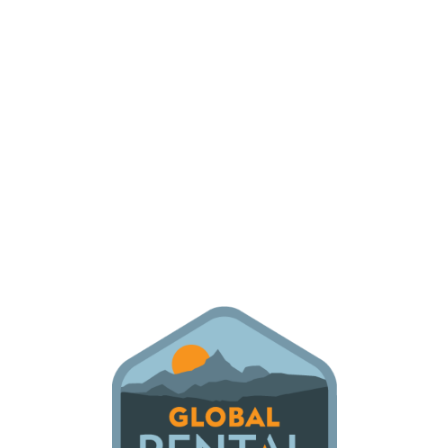
Lo
adi
n