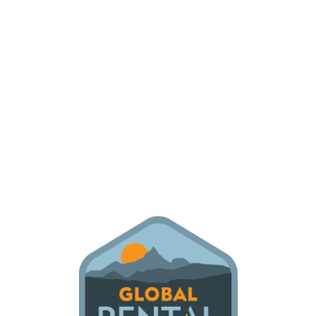
Lo
adi
n